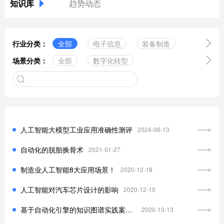
知识库
趋势动态

行业分类：
全部
电子信息
装备制造

场景分类：
全部
数字化转型
医药健康
新型材料
工业互联网
区块链
绿色食品
实体零售
服务业
中台技术
云计算服务
金融行业
中小企业
智能制造
数据管理
其它行业
人工智能大模型工业应用准确性测评
2024-06-13
组织构架
5G技术
自动化的脱胎换骨术
2021-01-27
信息化规划
供应链
制造业人工智能8大应用场景！
2020-12-18
信息安全
工业软件
人工智能对汽车芯片设计的影响
2020-12-10
人工智能
数字孪生
基于自动化引擎的知识图谱实践案例分享
2020-10-13