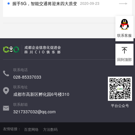
两化融合
物联网
企业管理
握手5G，智能交通将迎来四大质变
2020-09-23
边缘计算
其他
联系客服
回到顶部
联系电话
028-85337033
联系地址
成都市高新区孵化园6号楼310
联系邮箱
平台公众号
3217337032@qq.com
友情链接：
百度网络
方法数码