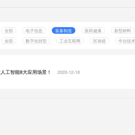
全部
电子信息
装备制造
医药健康
新型材料
全部
数字化转型
工业互联网
区块链
中台技
绿色食品
实体零售
服务业
金融行业
中小企
云计算服务
智能制造
数据管理
组织构架
其它行业
5G技术
信息化规划
供应链
信息安全
工业软
业人工智能8大应用场景！
2020-12-18
人工智能
数字孪生
两化融合
物联网
企业管
边缘计算
其他