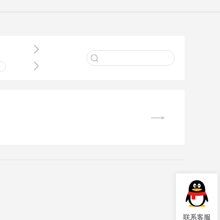


术
业
件
理
联系客服