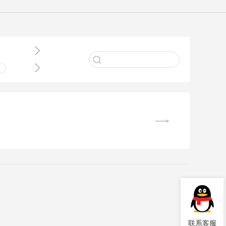


术
业
件
理
联系客服