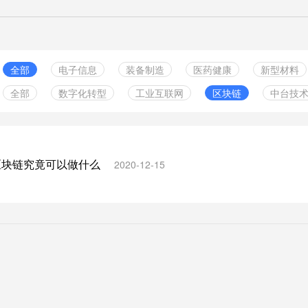
全部
电子信息
装备制造
医药健康
新型材料
全部
数字化转型
工业互联网
区块链
中台技
绿色食品
实体零售
服务业
金融行业
中小企
云计算服务
智能制造
数据管理
组织构架
其它行业
5G技术
信息化规划
供应链
信息安全
工业软
区块链究竟可以做什么
2020-12-15
人工智能
数字孪生
两化融合
物联网
企业管
边缘计算
其他