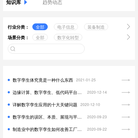
知识库
趋势动态

行业分类：
全部
电子信息
装备制造

场景分类：
全部
数字化转型
医药健康
新型材料
工业互联网
区块链
绿色食品
实体零售
服务业
中台技术
云计算服务
金融行业
中小企业
智能制造
数据管理
其它行业
数字孪生体究竟是一种什么东西
2021-01-25
组织构架
5G技术
边缘计算、数字孪生、低代码平台等越来越火的IT新技术
2020-12-14
信息化规划
供应链
详解数字孪生应用的十大关键问题
2020-12-10
信息安全
工业软件
数字孪生的误区、本质、展现与平台化集成应用
2020-09-23
人工智能
数字孪生
制造业中的数字孪生如何改善工厂规划
2020-09-22