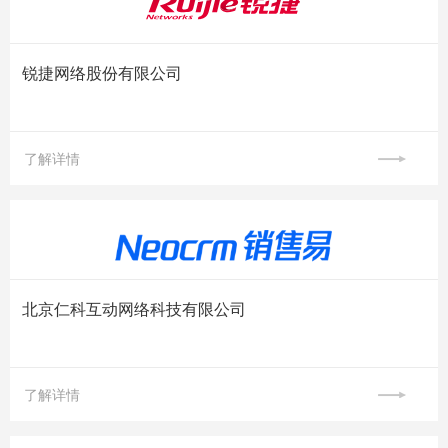
锐捷网络股份有限公司
了解详情
北京仁科互动网络科技有限公司
了解详情