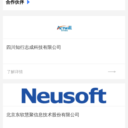
合作伙伴
四川知行志成科技有限公司
了解详情
北京东软慧聚信息技术股份有限公司