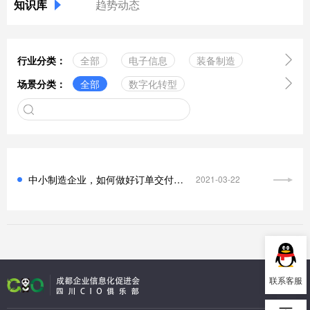
知识库
趋势动态

行业分类：
全部
电子信息
装备制造

场景分类：
全部
数字化转型
医药健康
新型材料
工业互联网
区块链
绿色食品
实体零售
服务业
中台技术
云计算服务
金融行业
中小企业
智能制造
数据管理
其它行业
中小制造企业，如何做好订单交付管理？
2021-03-22
组织构架
5G技术
信息化规划
供应链
信息安全
工业软件
联系客服
人工智能
数字孪生