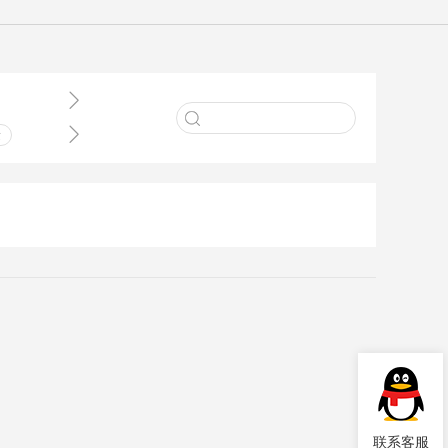


术
业
件
理
联系客服