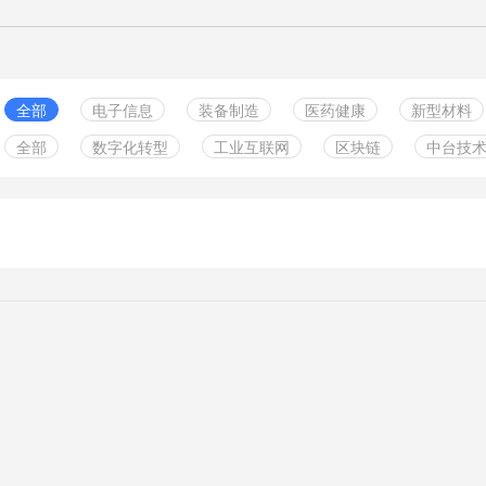
全部
电子信息
装备制造
医药健康
新型材料
全部
数字化转型
工业互联网
区块链
中台技
绿色食品
实体零售
服务业
金融行业
中小企
云计算服务
智能制造
数据管理
组织构架
其它行业
5G技术
信息化规划
供应链
信息安全
工业软
人工智能
数字孪生
两化融合
物联网
企业管
边缘计算
其他