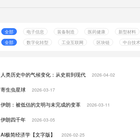
全部
电子信息
装备制造
医药健康
新型材料
全部
数字化转型
工业互联网
区块链
中台技
绿色食品
实体零售
服务业
金融行业
中小企
云计算服务
智能制造
数据管理
组织构架
其它行业
5G技术
信息化规划
供应链
信息安全
工业软
：人类历史中的气候变化：从史前到现代
2026-04-02
人工智能
数字孪生
两化融合
物联网
企业管
：寄生虫星球
2026-03-17
边缘计算
其他
：伊朗：被低估的文明与未完成的变革
2026-03-11
：伊朗四千年
2026-03-05
AI极简经济学【文字版】
2026-02-25