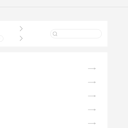


术
业
件
理