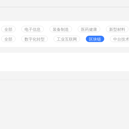
全部
电子信息
装备制造
医药健康
新型材料
全部
数字化转型
工业互联网
区块链
中台技
绿色食品
实体零售
服务业
金融行业
中小企
云计算服务
智能制造
数据管理
组织构架
其它行业
5G技术
信息化规划
供应链
信息安全
工业软
人工智能
数字孪生
两化融合
物联网
企业管
边缘计算
其他