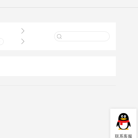


术
业
件
理
联系客服